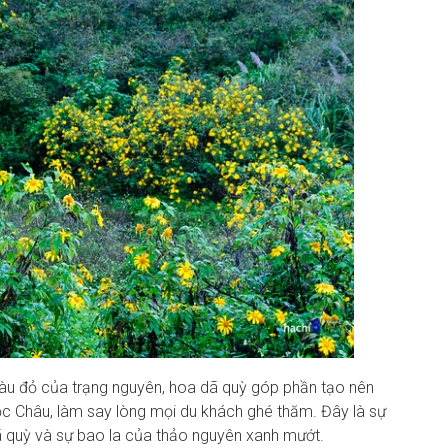
màu đỏ của trạng nguyên, hoa dã quỳ góp phần tạo nên
 Châu, làm say lòng mọi du khách ghé thăm. Đây là sự
 quỳ và sự bao la của thảo nguyên xanh mướt.