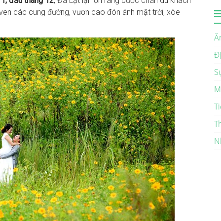
11, đầu tháng 12
, Đà Lạt lại rộn ràng bước chân du khách
ven các cung đường, vươn cao đón ánh mặt trời, xòe
Ă
Đ
S
M
Ti
T
N