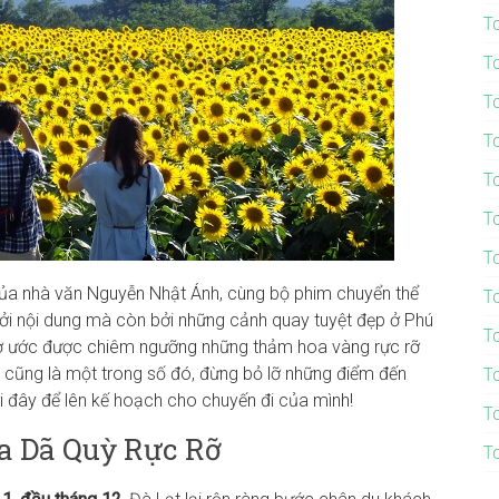
T
T
T
T
T
T
T
của nhà văn Nguyễn Nhật Ánh, cùng bộ phim chuyển thể
T
bởi nội dung mà còn bởi những cảnh quay tuyệt đẹp ở Phú
T
mơ ước được chiêm ngưỡng những thảm hoa vàng rực rỡ
T
 cũng là một trong số đó, đừng bỏ lỡ những điểm đến
i đây để lên kế hoạch cho chuyến đi của mình!
T
oa Dã Quỳ Rực Rỡ
T