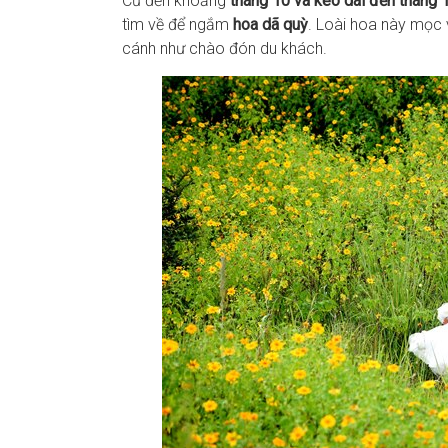
Cứ đến khoảng
tháng 10 và kéo dài đến tháng 
tìm về để ngắm
hoa dã quỳ
. Loài hoa này mọc 
cánh như chào đón du khách.