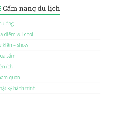
Cẩm nang du lịch
n uống
ịa điểm vui chơi
ự kiện – show
ua sắm
ện ích
ham quan
hật ký hành trình