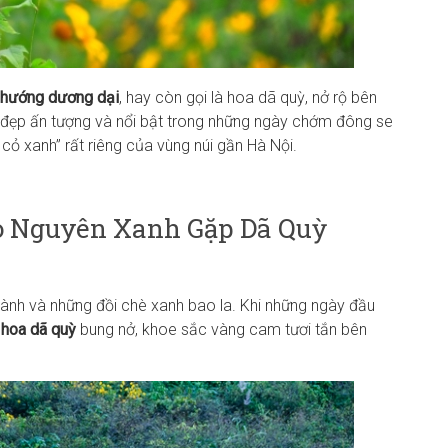
hướng dương dại
, hay còn gọi là hoa dã quỳ, nở rộ bên
ẻ đẹp ấn tượng và nổi bật trong những ngày chớm đông se
ỏ xanh” rất riêng của vùng núi gần Hà Nội.
ảo Nguyên Xanh Gặp Dã Quỳ
 lành và những đồi chè xanh bao la. Khi những ngày đầu
g
hoa dã quỳ
bung nở, khoe sắc vàng cam tươi tắn bên