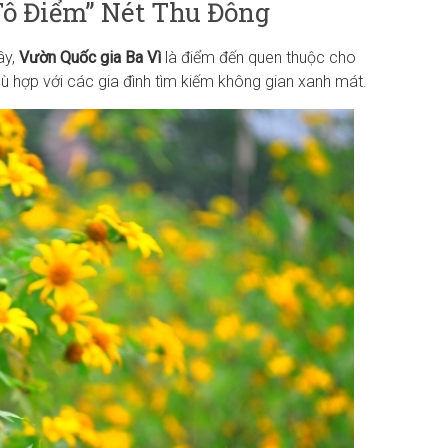
“Tô Điểm” Nét Thu Đông
ây,
Vườn Quốc gia Ba Vì
là điểm đến quen thuộc cho
ù hợp với các gia đình tìm kiếm không gian xanh mát.