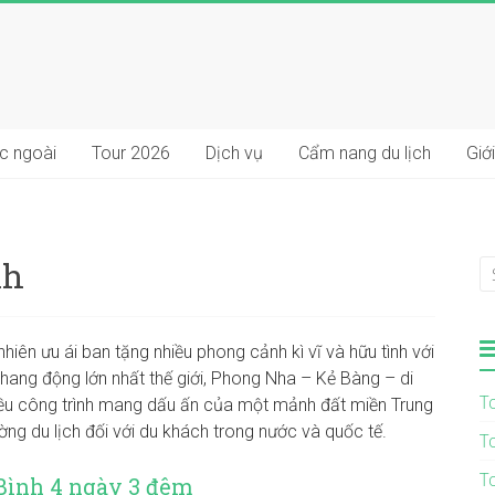
ớc ngoài
Tour 2026
Dịch vụ
Cẩm nang du lịch
Giới
nh
hiên ưu ái ban tặng nhiều phong cảnh kì vĩ và hữu tình với
hang động lớn nhất thế giới, Phong Nha – Kẻ Bàng – di
T
nhiều công trình mang dấu ấn của một mảnh đất miền Trung
ờng du lịch đối với du khách trong nước và quốc tế.
T
T
Bình 4 ngày 3 đêm