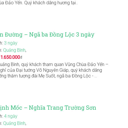
a Đảo Yến. Quý khách dâng hương tại..
n Đường – Ngã ba Đồng Lộc 3 ngày
nh:
3 ngày
n:
Quảng Bình
,
:
1.650.000
đ
Quảng Bình, quý khách tham quan Vũng Chùa Đảo Yến –
nghỉ của Đại tướng Võ Nguyên Giáp, quý khách dâng
ếng thăm tượng đài Mẹ Suốt, ngã ba Đồng Lộc - ..
Vịnh Mốc – Nghĩa Trang Trường Sơn
nh:
4 ngày
n:
Quảng Bình
,