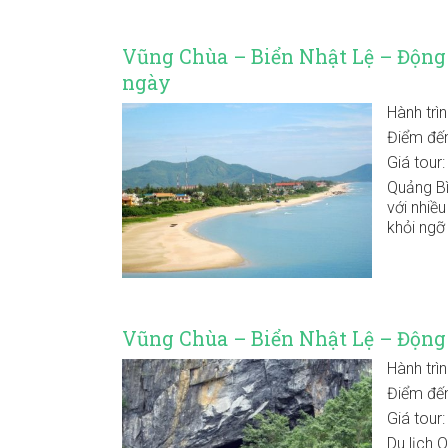
Vũng Chùa – Biển Nhật Lệ – Động 
ngày
Hành trì
Điểm đế
Giá tour
Quảng Bì
với nhiề
khỏi ngỡ
Vũng Chùa – Biển Nhật Lệ – Động
Hành trì
Điểm đế
Giá tour
Du lịch 