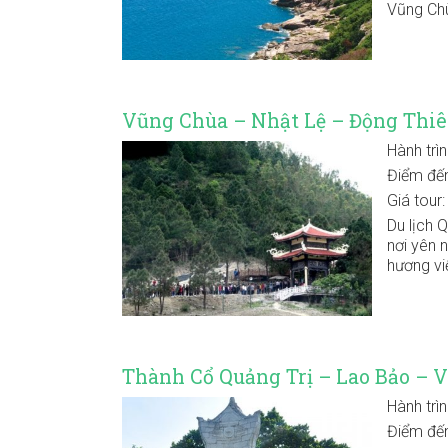
Vũng Chù
Vũng Chùa – Nhật Lệ – Động Thiê
Hành trì
Điểm đế
Giá tour
Du lịch 
nơi yên 
hương vi
Thành Cổ Quảng Trị – Lao Bảo – 
Hành trì
Điểm đế