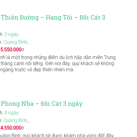
Thiên Đường – Hang Tối – Đồi Cát 3
nh:
3 ngày
n:
Quảng Bình
,
:
5.550.000
đ
nh là một trong những điểm du lịch hấp dẫn miền Trung
u thắng cảnh nổi tiếng. Đến nơi đây, quý khách sẽ không
 ngàng trước vẻ đẹp thiên nhiên mà..
 Phong Nha – Đồi Cát 3 ngày
nh:
3 ngày
n:
Quảng Bình
,
:
4.550.000
đ
Quảng Bình, quý khách sẽ được khám phá vùng đất đầy