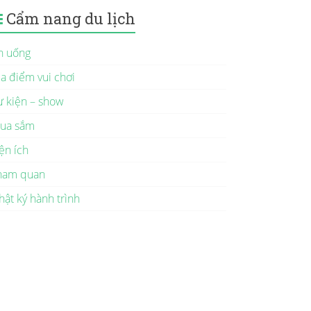
Cẩm nang du lịch
n uống
ịa điểm vui chơi
ự kiện – show
ua sắm
ện ích
ham quan
hật ký hành trình