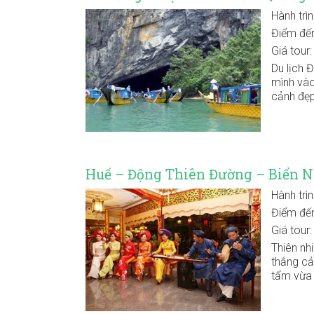
Hành trì
Điểm đế
Giá tour
Du lịch 
mình vào
cảnh đẹp
Huế – Động Thiên Đường – Biển N
Hành trì
Điểm đế
Giá tour
Thiên nh
thắng cả
tẩm vừa 