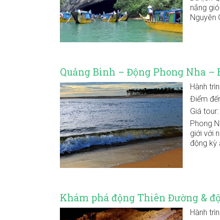
nắng gió
Nguyên G
Quảng Bình – Động Phong Nha – B
Hành trì
Điểm đế
Giá tour
Phong Nh
giới với
động kỳ 
Khám phá động Thiên Đường & đ
Hành trì