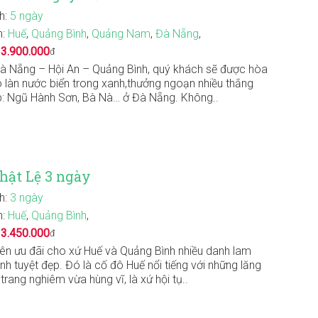
nh:
5 ngày
n:
Huế
,
Quảng Bình
,
Quảng Nam
,
Đà Nẵng
,
:
3.900.000
đ
Đà Nẵng – Hội An – Quảng Bình, quý khách sẽ được hòa
 làn nước biển trong xanh,thưởng ngoạn nhiều thắng
: Ngũ Hành Sơn, Bà Nà… ở Đà Nẵng. Không..
hật Lệ 3 ngày
nh:
3 ngày
n:
Huế
,
Quảng Bình
,
:
3.450.000
đ
iên ưu đãi cho xứ Huế và Quảng Bình nhiều danh lam
nh tuyệt đẹp. Đó là cố đô Huế nổi tiếng với những lăng
trang nghiêm vừa hùng vĩ, là xứ hội tụ..