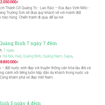
:
2.050.000
đ
lịch Thành Cổ Quảng Trị - Lao Bảo – Địa đạo Vịnh Mốc -
ang Trường Sơn sẽ đưa quý khách về với mảnh đất
 hào hùng. Chiến tranh đi qua, để lại nơi..
 Quảng Bình 7 ngày 7 đêm
nh:
7 ngày
n:
Hà Nội
,
Huế
,
Quảng Bình
,
Quảng Nam
,
Sapa
,
:
8.830.000
đ
 – đất nước xinh đẹp với truyền thống văn hóa lâu đời và
ắng cảnh nổi tiếng luôn hấp dẫn du khách trong nước và
 Cùng khám phá vẻ đẹp Việt Nam..
Bình 5 ngày 4 đêm