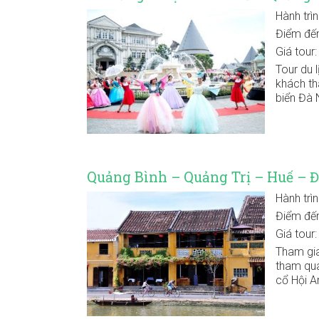
Hành trì
Điểm đế
Giá tour
Tour du 
khách th
biển Đà 
Quảng Bình – Quảng Trị – Huế – 
Hành trì
Điểm đế
Giá tour
Tham gia
tham qua
cổ Hội A