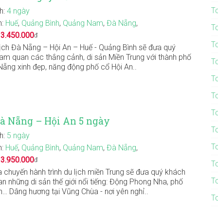
T
nh:
4 ngày
n:
Huế
,
Quảng Bình
,
Quảng Nam
,
Đà Nẵng
,
T
:
3.450.000
đ
T
lịch Đà Nẵng – Hội An – Huế - Quảng Bình sẽ đưa quý
am quan các thắng cảnh, di sản Miền Trung với thành phố
T
Nẵng xinh đẹp, năng động phố cổ Hội An..
T
T
T
Đà Nẵng – Hội An 5 ngày
T
nh:
5 ngày
T
n:
Huế
,
Quảng Bình
,
Quảng Nam
,
Đà Nẵng
,
:
3.950.000
đ
T
 chuyến hành trình du lịch miền Trung sẽ đưa quý khách
T
n những di sản thế giới nổi tiếng: Động Phong Nha, phố
n… Dâng hương tại Vũng Chùa - nơi yên nghỉ..
T