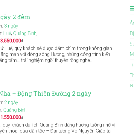
ngày 2 đêm
Ă
nh:
3 ngày
Đ
n:
Huế
,
Quảng Bình
,
:
3.550.000
đ
S
xứ Huế, quý khách sẽ được đắm chìm trong không gian
M
lãng mạn với dòng sông Hương, những công trình kiến
 lăng tẩm… trải nghiệm ngồi thuyền rồng nghe..
Ti
T
N
Nha – Động Thiên Đường 2 ngày
nh:
2 ngày
n:
Quảng Bình
,
:
1.550.000
đ
 quý khách du lịch Quảng Bình dâng hương tưởng nhớ vị
yền thoại của dân tộc – Đại tướng Võ Nguyên Giáp tại