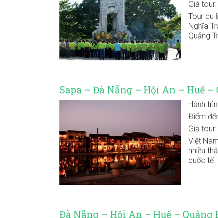
Giá tour
Tour du 
Nghĩa Tr
Quảng Trị
Sapa – Đà Nẵng – Hội An – Huế –
Hành trì
Điểm đế
Giá tour
Việt Nam
nhiều th
quốc tế.
Đà Nẵng – Hội An – Huế – Quảng 