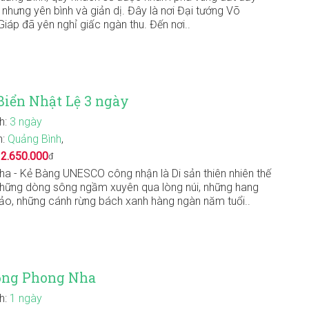
 nhưng yên bình và giản dị. Đây là nơi Đại tướng Võ
iáp đã yên nghỉ giấc ngàn thu. Đến nơi..
iển Nhật Lệ 3 ngày
nh:
3 ngày
n:
Quảng Bình
,
:
2.650.000
đ
a - Kẻ Bàng UNESCO công nhận là Di sản thiên nhiên thế
 những dòng sông ngầm xuyên qua lòng núi, những hang
ảo, những cánh rừng bách xanh hàng ngàn năm tuổi..
ộng Phong Nha
nh:
1 ngày