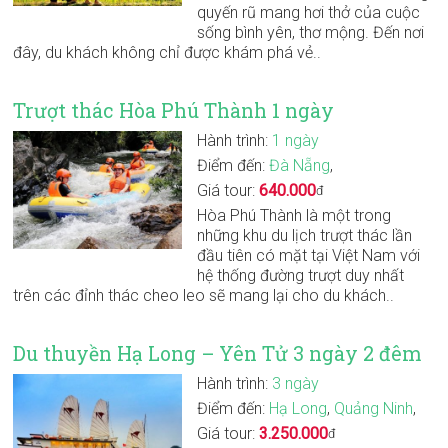
quyến rũ mang hơi thở của cuộc
sống bình yên, thơ mộng. Đến nơi
đây, du khách không chỉ được khám phá vẻ..
Trượt thác Hòa Phú Thành 1 ngày
Hành trình:
1 ngày
Điểm đến:
Đà Nẵng
,
Giá tour:
640.000
đ
Hòa Phú Thành là một trong
những khu du lịch trượt thác lần
đầu tiên có mặt tại Việt Nam với
hệ thống đường trượt duy nhất
trên các đỉnh thác cheo leo sẽ mang lại cho du khách..
Du thuyền Hạ Long – Yên Tử 3 ngày 2 đêm
Hành trình:
3 ngày
Điểm đến:
Hạ Long
,
Quảng Ninh
,
Giá tour:
3.250.000
đ