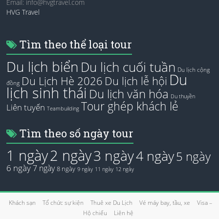
Email:
info@hvgtravel.com
HVG Travel
Tìm theo thể loại tour
Du lịch biển
Du lịch cuối tuần
Du lịch cộng
Du
Du Lịch Hè 2026
Du lịch lễ hội
đồng
lịch sinh thái
Du lịch văn hóa
Du thuyền
Tour ghép khách lẻ
Liên tuyến
Teambuilding
Tìm theo số ngày tour
1 ngày
2 ngày
3 ngày
4 ngày
5 ngày
6 ngày
7 ngày
8 ngày
9 ngày
11 ngày
12 ngày
Khách sạn
Tổ chức sự kiện
Thuê xe Du Lịch
Vé máy bay, tầu, xe
Visa –
Hộ chiếu
Liên hệ