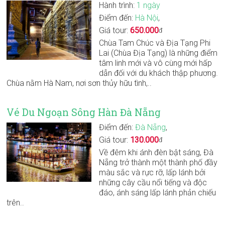
Hành trình:
1 ngày
Điểm đến:
Hà Nội
,
Giá tour:
650.000
đ
Chùa Tam Chúc và Địa Tạng Phi
Lai (Chùa Địa Tạng) là những điểm
tâm linh mới và vô cùng mới hấp
dẫn đối với du khách thập phương.
Chùa nằm Hà Nam, nơi sơn thủy hữu tình,..
Vé Du Ngoạn Sông Hàn Đà Nẵng
Điểm đến:
Đà Nẵng
,
Giá tour:
130.000
đ
Về đêm khi ánh đèn bật sáng, Đà
Nẵng trở thành một thành phố đầy
màu sắc và rực rỡ, lấp lánh bởi
những cây cầu nổi tiếng và độc
đáo, ánh sáng lấp lánh phản chiếu
trên..