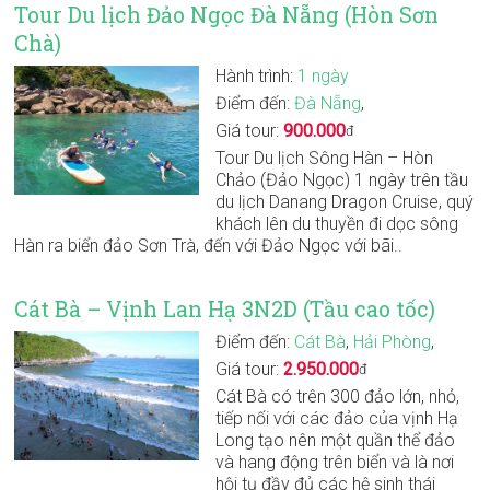
Tour Du lịch Đảo Ngọc Đà Nẵng (Hòn Sơn
Chà)
Hành trình:
1 ngày
Điểm đến:
Đà Nẵng
,
Giá tour:
900.000
đ
Tour Du lịch Sông Hàn – Hòn
Chảo (Đảo Ngọc) 1 ngày trên tầu
du lịch Danang Dragon Cruise, quý
khách lên du thuyền đi dọc sông
Hàn ra biển đảo Sơn Trà, đến với Đảo Ngọc với bãi..
Cát Bà – Vịnh Lan Hạ 3N2D (Tầu cao tốc)
Điểm đến:
Cát Bà
,
Hải Phòng
,
Giá tour:
2.950.000
đ
Cát Bà có trên 300 đảo lớn, nhỏ,
tiếp nối với các đảo của vịnh Hạ
Long tạo nên một quần thể đảo
và hang động trên biển và là nơi
hội tụ đầy đủ các hệ sinh thái