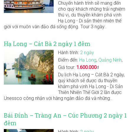
Chuyến hành trình sẽ mang đến
cho quý khách những trải nghiệm
thú vị, du thuyền khám phá vịnh
Hạ Long - Di sản thiên nhiên thế
giới với muôn vàn đảo đá sống động. Tour 3 ngày..
Hạ Long – Cát Bà 2 ngày 1 đêm
Hành trình:
2 ngày
Điểm đến:
Hạ Long
,
Quảng Ninh
,
Giá tour:
1.600.000
đ
Du lịch Hạ Long – Cát Bà 2 ngày,
quý khách sẽ được du thuyền
khám phá vịnh Hạ Long - Di Sản
Thiên Nhiên Thế Giới 2 lần được
Unessco công nhận với hàng ngàn đảo đá và những..
Bái Đính – Tràng An – Cúc Phương 2 ngày 1
đêm
Hành trình:
2 ngày