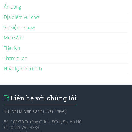
Ăn uống
Địa điểm vui chơi
Sự kiện – show
Mua sắm
Tiện ích
Tham quan
Nhật ký hành trình
Liên hệ với chúng tôi
Du lịch Hải Vân Xanh (HVG Travel)
54, 102/70 Trường Chinh, Đống Đa, Hà Nội
ĐT: 0243 759 3333