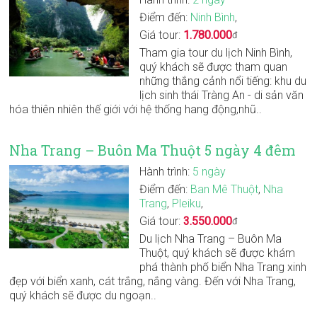
Điểm đến:
Ninh Bình
,
Giá tour:
1.780.000
đ
Tham gia tour du lịch Ninh Bình,
quý khách sẽ được tham quan
những thắng cảnh nổi tiếng: khu du
lịch sinh thái Tràng An - di sản văn
hóa thiên nhiên thế giới với hệ thống hang động,nhũ..
Nha Trang – Buôn Ma Thuột 5 ngày 4 đêm
Hành trình:
5 ngày
Điểm đến:
Ban Mê Thuột
,
Nha
Trang
,
Pleiku
,
Giá tour:
3.550.000
đ
Du lịch Nha Trang – Buôn Ma
Thuột, quý khách sẽ được khám
phá thành phố biển Nha Trang xinh
đẹp với biển xanh, cát trắng, nắng vàng. Đến với Nha Trang,
quý khách sẽ được du ngoạn..