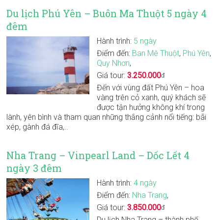
Du lịch Phú Yên – Buôn Ma Thuột 5 ngày 4
đêm
Hành trình:
5 ngày
Điểm đến:
Ban Mê Thuột
,
Phú Yên
,
Quy Nhơn
,
Giá tour:
3.250.000
đ
Đến với vùng đất Phú Yên – hoa
vàng trên cỏ xanh, quý khách sẽ
được tận hưởng không khí trong
lành, yên bình và tham quan những thắng cảnh nổi tiếng: bãi
xép, gành đá đĩa,..
Nha Trang – Vinpearl Land – Dốc Lết 4
ngày 3 đêm
Hành trình:
4 ngày
Điểm đến:
Nha Trang
,
Giá tour:
3.850.000
đ
Du lịch Nha Trang – thành phố