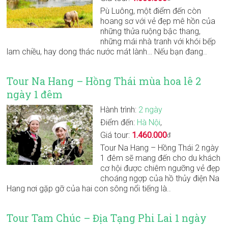
Pù Luông, một điểm đến còn
hoang sơ với vẻ đẹp mê hồn của
những thửa ruộng bậc thang,
những mái nhà tranh với khói bếp
lam chiều, hay dong thác nước mát lành… Nếu bạn đang..
Tour Na Hang – Hồng Thái mùa hoa lê 2
ngày 1 đêm
Hành trình:
2 ngày
Điểm đến:
Hà Nội
,
Giá tour:
1.460.000
đ
Tour Na Hang – Hồng Thái 2 ngày
1 đêm sẽ mang đến cho du khách
cơ hội được chiêm ngưỡng vẻ đẹp
choáng ngợp của hồ thủy điện Na
Hang nơi gặp gỡ của hai con sông nổi tiếng là..
Tour Tam Chúc – Địa Tạng Phi Lai 1 ngày