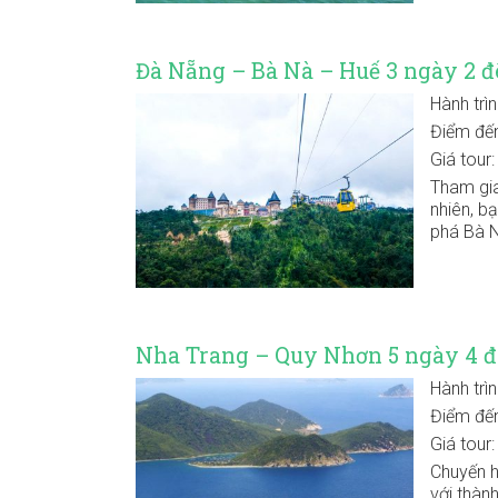
Đà Nẵng – Bà Nà – Huế 3 ngày 2 
Hành trì
Điểm đế
Giá tour
Tham gia
nhiên, b
phá Bà N
Nha Trang – Quy Nhơn 5 ngày 4 
Hành trì
Điểm đế
Giá tour
Chuyến h
với thàn