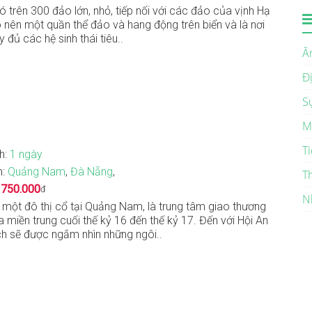
ó trên 300 đảo lớn, nhỏ, tiếp nối với các đảo của vịnh Hạ
 nên một quần thể đảo và hang động trên biển và là nơi
y đủ các hệ sinh thái tiêu..
Ă
Đ
S
M
Ti
nh:
1 ngày
n:
Quảng Nam
,
Đà Nẵng
,
T
:
750.000
đ
N
à một đô thị cổ tại Quảng Nam, là trung tâm giao thương
a miền trung cuối thế kỷ 16 đến thế kỷ 17. Đến với Hội An
h sẽ được ngắm nhìn những ngôi..