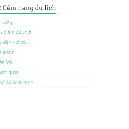
Cẩm nang du lịch
n uống
ịa điểm vui chơi
ự kiện – show
ua sắm
ện ích
ham quan
hật ký hành trình