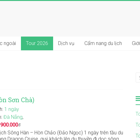
ớc ngoài
Tour 2026
Dịch vụ
Cẩm nang du lịch
Giới
òn Sơn Chà)
nh:
1 ngày
T
n:
Đà Nẵng
,
T
:
900.000
đ
lịch Sông Hàn – Hòn Chảo (Đảo Ngọc) 1 ngày trên tầu du
T
ang Dragon Cruise, quý khách lên du thuyền đi dọc sông