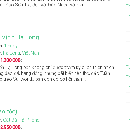
iển đảo Sơn Trà, đến với Đảo Ngọc với bãi..
T
T
T
, vịnh Hạ Long
T
nh:
1 ngày
T
n:
Hạ Long
,
Việt Nam
,
T
:
1.200.000
đ
T
đến Hạ Long bạn không chỉ được thăm kỳ quan thiên nhiên
g đảo đá, hang động, những bãi biển nên thơ, đảo Tuần
T
p treo Sunworld.. bạn còn có cơ hội tham..
T
T
T
o tốc)
T
n:
Cát Bà
,
Hải Phòng
,
:
2.950.000
đ