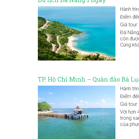
Hành trì
Điểm đế
Giá tour
Đà Nẵng 
còn được
Cùng khá
TP. Hồ Chí Minh – Quần đảo Bà Lụ
Hành trì
Điểm đế
Giá tour
Với hơn 
trong xa
của phươ