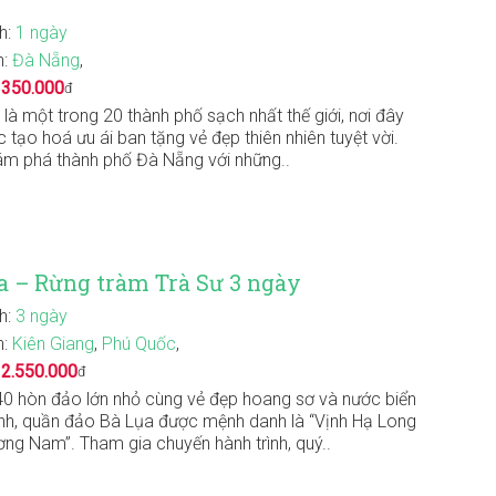
nh:
1 ngày
n:
Đà Nẵng
,
:
350.000
đ
là một trong 20 thành phố sạch nhất thế giới, nơi đây
 tạo hoá ưu ái ban tặng vẻ đẹp thiên nhiên tuyệt vời.
m phá thành phố Đà Nẵng với những..
a – Rừng tràm Trà Sư 3 ngày
nh:
3 ngày
n:
Kiên Giang
,
Phú Quốc
,
:
2.550.000
đ
40 hòn đảo lớn nhỏ cùng vẻ đẹp hoang sơ và nước biển
nh, quần đảo Bà Lụa được mệnh danh là “Vịnh Hạ Long
ng Nam”. Tham gia chuyến hành trình, quý..