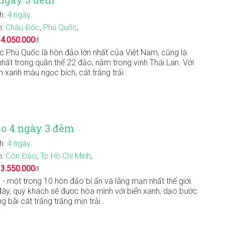
nh:
4 ngày
n:
Châu Đốc
,
Phú Quốc
,
:
4.050.000
đ
 Phú Quốc là hòn đảo lớn nhất của Việt Nam, cũng là
nhất trong quần thể 22 đảo, nằm trong vịnh Thái Lan. Với
n xanh màu ngọc bích, cát trắng trải..
ảo 4 ngày 3 đêm
nh:
4 ngày
n:
Côn Đảo
,
Tp Hồ Chí Minh
,
:
3.550.000
đ
- một trong 10 hòn đảo bí ẩn và lãng mạn nhất thế giới.
đây, quý khách sẽ được hòa mình với biển xanh, dạo bước
g bãi cát trắng trắng mịn trải..