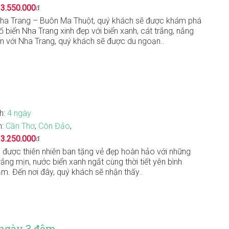
:
3.550.000
đ
Nha Trang – Buôn Ma Thuột, quý khách sẽ được khám phá
ố biển Nha Trang xinh đẹp với biển xanh, cát trắng, nắng
n với Nha Trang, quý khách sẽ được du ngoạn..
nh:
4 ngày
n:
Cần Thơ
,
Côn Đảo
,
:
3.250.000
đ
được thiên nhiên ban tặng vẻ đẹp hoàn hảo với những
rắng mịn, nước biển xanh ngắt cùng thời tiết yên bình
m. Đến nơi đây, quý khách sẽ nhận thấy..
 ngày 3 đêm