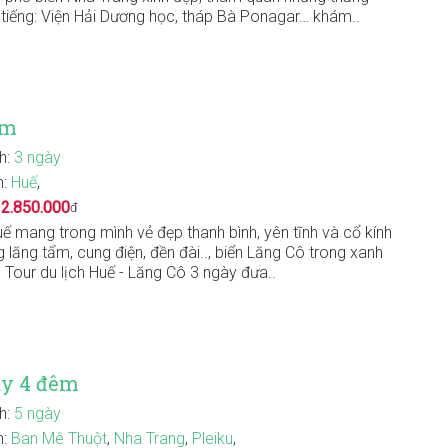
 tiếng: Viện Hải Dương học, tháp Bà Ponagar… khám..
êm
nh:
3 ngày
n:
Huế
,
:
2.850.000
đ
ế mang trong mình vẻ đẹp thanh bình, yên tĩnh và cổ kính
g lăng tẩm, cung điện, đền đài.., biển Lăng Cô trong xanh
. Tour du lịch Huế - Lăng Cô 3 ngày đưa..
ày 4 đêm
nh:
5 ngày
n:
Ban Mê Thuột
,
Nha Trang
,
Pleiku
,