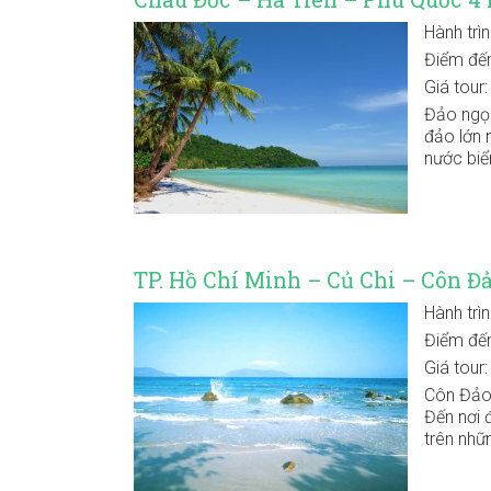
Hành trì
Điểm đế
Giá tour
Đảo ngọc
đảo lớn 
nước biể
TP. Hồ Chí Minh – Củ Chi – Côn Đ
Hành trì
Điểm đế
Giá tour
Côn Đảo 
Đến nơi 
trên nhữn