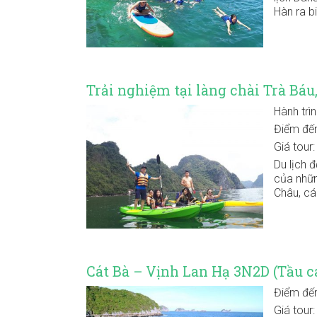
Hàn ra b
Trải nghiệm tại làng chài Trà Báu
Hành trì
Điểm đế
Giá tour
Du lịch 
của nhữn
Châu, cá
Cát Bà – Vịnh Lan Hạ 3N2D (Tầu ca
Điểm đế
Giá tour