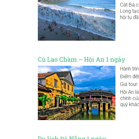
Cát Bà c
Long tạo
hội tụ đầ
Cù Lao Chàm – Hội An 1 ngày
Hành trì
Điểm đế
Giá tour
Hội An l
chính củ
quý khác
Du lịch Đà Nẵng 1 ngày