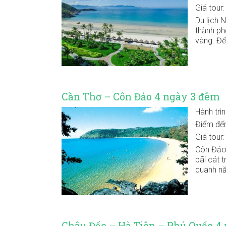
Giá tour
Du lịch 
thành ph
vàng. Đế
Cần Thơ – Côn Đảo 4 ngày 3 đêm
Hành trì
Điểm đế
Giá tour
Côn Đảo 
bãi cát t
quanh nă
Châu Đốc – Hà Tiên – Phú Quốc 4