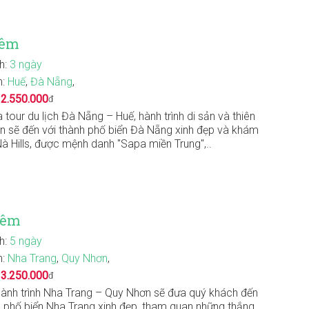
đêm
nh:
3 ngày
n:
Huế
,
Đà Nẵng
,
:
2.550.000
đ
 tour du lịch Đà Nẵng – Huế, hành trình di sản và thiên
ạn sẽ đến với thành phố biển Đà Nẵng xinh đẹp và khám
à Hills, được mệnh danh "Sapa miền Trung",..
đêm
nh:
5 ngày
n:
Nha Trang
,
Quy Nhơn
,
:
3.250.000
đ
ành trình Nha Trang – Quy Nhơn sẽ đưa quý khách đến
h phố biển Nha Trang xinh đẹp, tham quan những thắng