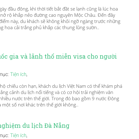
y đầu đông, khi thời tiết bắt đầt se lạnh cũng là lúc hoa
g nở rộ khắp nẻo đường cao nguyên Mộc Châu. Đến đây
 điểm này, du khách sẽ không khỏi ngỡ ngàng trước những
g hoa cải trắng phủ khắp các thung lũng sườn..
ốc gia và lãnh thổ miễn visa cho người
mục:
Tiện ích
,
hộ chiếu còn hạn, khách du lịch Việt Nam có thể khám phá
ng cảnh du lịch nổi tiếng và có cơ hội trải nghiệm văn
nhiều nước trên thế giới. Trong đó bao gồm 9 nước Đông
 một số nơi khác trên thế giới không..
nghiệm du lịch Đà Nẵng
mục:
Tiện ích
,