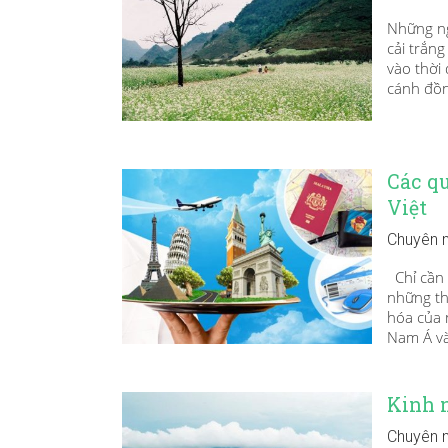
Những ngà
cải trắn
vào thời
cánh đồn
Các qu
Việt
Chuyên 
Chỉ cần 
những thắ
hóa của 
Nam Á và
Kinh 
Chuyên 