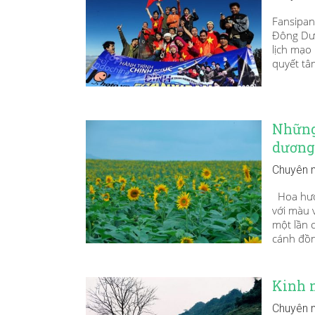
Fansipan
Đông Dươ
lịch mạo
quyết tâ
Những
dương
Chuyên 
Hoa hướn
với màu 
một lần 
cánh đồn
Kinh 
Chuyên 