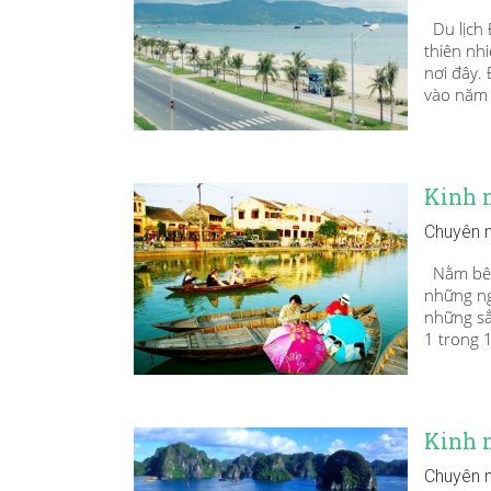
Du lịch 
thiên nh
nơi đây.
vào năm 2
Kinh 
Chuyên 
Nằm bên 
những ng
những sắ
1 trong 
Kinh 
Chuyên 