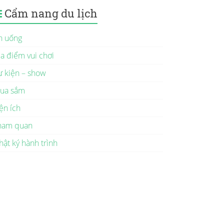
Cẩm nang du lịch
n uống
ịa điểm vui chơi
ự kiện – show
ua sắm
ện ích
ham quan
hật ký hành trình