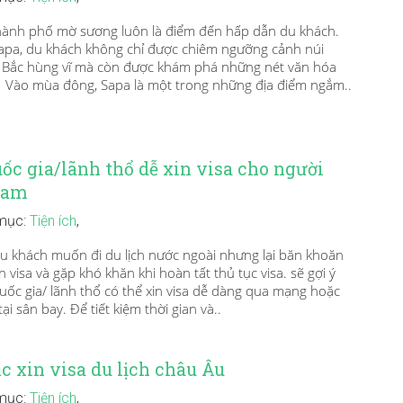
hành phố mờ sương luôn là điểm đến hấp dẫn du khách.
Sapa, du khách không chỉ được chiêm ngưỡng cảnh núi
 Bắc hùng vĩ mà còn được khám phá những nét văn hóa
 Vào mùa đông, Sapa là một trong những địa điểm ngắm..
ốc gia/lãnh thổ dễ xin visa cho người
Nam
mục:
Tiện ích
,
 khách muốn đi du lịch nước ngoài nhưng lại băn khoăn
n visa và gặp khó khăn khi hoàn tất thủ tục visa. sẽ gợi ý
uốc gia/ lãnh thổ có thể xin visa dễ dàng qua mạng hoặc
tại sân bay. Để tiết kiệm thời gian và..
c xin visa du lịch châu Âu
mục:
Tiện ích
,