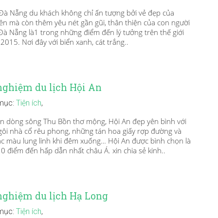
Đà Nẵng du khách không chỉ ấn tượng bởi vẻ đẹp của
iên mà còn thêm yêu nét gần gũi, thân thiện của con người
 Đà Nẵng là1 trong những điểm đến lý tưởng trên thế giới
015. Nơi đây với biển xanh, cát trắng..
nghiệm du lịch Hội An
mục:
Tiện ích
,
dòng sông Thu Bồn thơ mộng, Hội An đẹp yên bình với
ôi nhà cổ rêu phong, những tán hoa giấy rợp đường và
c màu lung linh khi đêm xuống… Hội An được bình chọn là
10 điểm đến hấp dẫn nhất châu Á. xin chia sẻ kinh..
nghiệm du lịch Hạ Long
mục:
Tiện ích
,