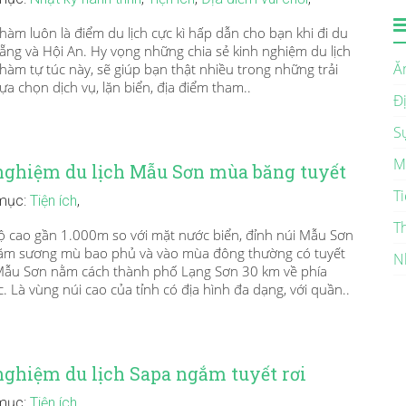
hàm luôn là điểm du lịch cực kì hấp dẫn cho bạn khi đi du
Nẵng và Hội An. Hy vọng những chia sẻ kinh nghiệm du lịch
Ă
hàm tự túc này, sẽ giúp bạn thật nhiều trong những trải
ựa chọn dịch vụ, lặn biển, địa điểm tham..
Đ
S
M
nghiệm du lịch Mẫu Sơn mùa băng tuyết
Ti
mục:
Tiện ích
,
T
 cao gần 1.000m so với mặt nước biển, đỉnh núi Mẫu Sơn
m sương mù bao phủ và vào mùa đông thường có tuyết
N
 Mẫu Sơn nằm cách thành phố Lạng Sơn 30 km về phía
 Là vùng núi cao của tỉnh có địa hình đa dạng, với quần..
nghiệm du lịch Sapa ngắm tuyết rơi
mục:
Tiện ích
,