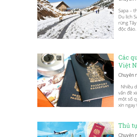
Sapa – t
Du lịch 
rừng Tây
độc đáo.
Các qu
Việt 
Chuyên 
Nhiều du
vấn đề xi
một số q
xin ngay 
Thủ tụ
Chuyên 