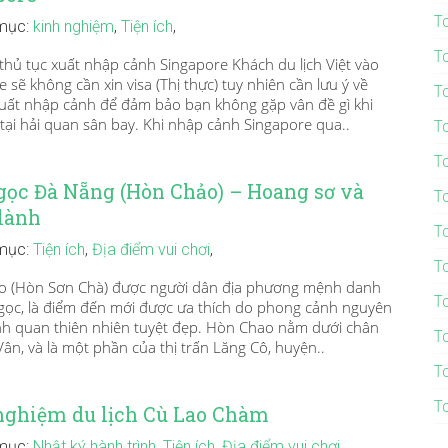
T
mục:
kinh nghiệm
,
Tiện ích
,
T
 thủ tục xuất nhập cảnh Singapore Khách du lịch Việt vào
 sẽ không cần xin visa (Thị thực) tuy nhiên cần lưu ý về
T
xuất nhập cảnh để đảm bảo bạn không gặp vân đề gì khi
 tại hải quan sân bay. Khi nhập cảnh Singapore qua..
T
T
gọc Đà Nẵng (Hòn Chảo) – Hoang sơ và
T
 lành
T
mục:
Tiện ích
,
Địa điểm vui chơi
,
T
 (Hòn Sơn Chà) được người dân địa phương mệnh danh
T
gọc, là điểm đến mới được ưa thích do phong cảnh nguyên
nh quan thiên nhiên tuyệt đẹp. Hòn Chao nằm dưới chân
T
ân, và là một phần của thị trấn Lăng Cô, huyện..
T
T
nghiệm du lịch Cù Lao Chàm
mục:
Nhật ký hành trình
,
Tiện ích
,
Địa điểm vui chơi
,