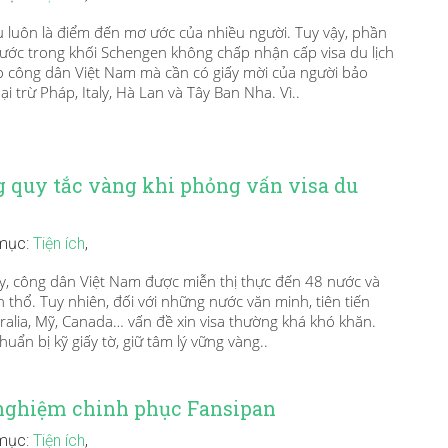
luôn là điểm đến mơ ước của nhiều người. Tuy vậy, phần
nước trong khối Schengen không chấp nhận cấp visa du lịch
o công dân Việt Nam mà cần có giấy mời của người bảo
ại trừ Pháp, Italy, Hà Lan và Tây Ban Nha. Vì..
 quy tắc vàng khi phỏng vấn visa du
mục:
Tiện ích
,
, công dân Việt Nam được miễn thị thực đến 48 nước và
 thổ. Tuy nhiên, đối với những nước văn minh, tiên tiến
ralia, Mỹ, Canada… vấn đề xin visa thường khá khó khăn.
huẩn bị kỹ giấy tờ, giữ tâm lý vững vàng..
nghiệm chinh phục Fansipan
mục:
Tiện ích
,