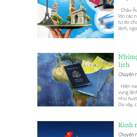
Châu Âu 
lớn các 
tự do ch
lãnh, ngo
Những
lịch
Chuyên 
Hiện nay
vùng lãnh
như Aust
Do vậy, c
Kinh 
Chuyên 