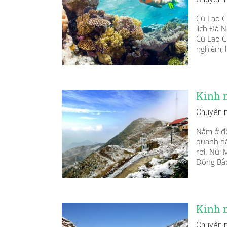
Cù Lao C
lịch Đà 
Cù Lao C
nghiệm, l
Kinh 
Chuyên 
Nằm ở độ
quanh nă
rơi. Núi
Đông Bắc.
Kinh 
Chuyên 