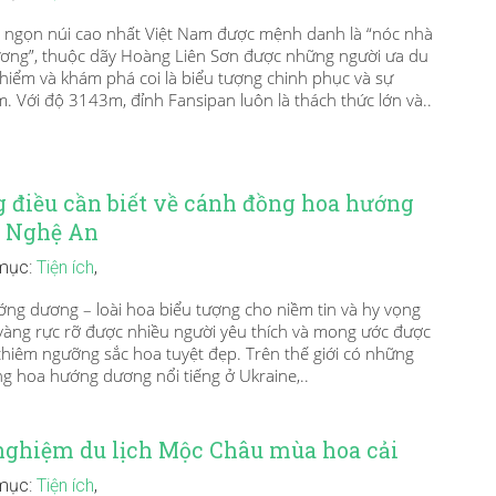
 ngọn núi cao nhất Việt Nam được mệnh danh là “nóc nhà
ng”, thuộc dãy Hoàng Liên Sơn được những người ưa du
 hiểm và khám phá coi là biểu tượng chinh phục và sự
m. Với độ 3143m, đỉnh Fansipan luôn là thách thức lớn và..
 điều cần biết về cánh đồng hoa hướng
 Nghệ An
mục:
Tiện ích
,
g dương – loài hoa biểu tượng cho niềm tin và hy vọng
vàng rực rỡ được nhiều người yêu thích và mong ước được
chiêm ngưỡng sắc hoa tuyệt đẹp. Trên thế giới có những
g hoa hướng dương nổi tiếng ở Ukraine,..
nghiệm du lịch Mộc Châu mùa hoa cải
mục:
Tiện ích
,