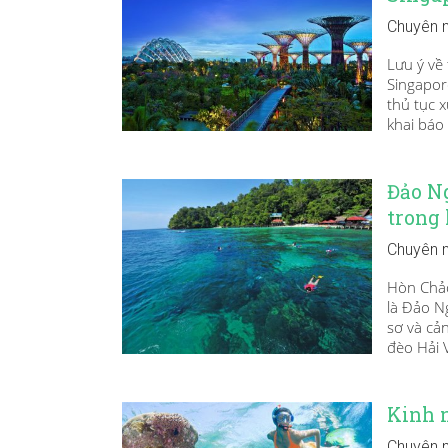
Chuyên 
Lưu ý về
Singapore
thủ tục 
khai báo
Đảo N
trong
Chuyên 
Hòn Chảo
là Đảo N
sơ và cả
đèo Hải V
Kinh 
Chuyên 