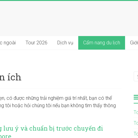
ớc ngoài
Tour 2026
Dịch vụ
Cẩm nang du lịch
Giới
n ích
n, có được những trải nghiệm giá trí nhất, bạn có thể
 tôi hoặc hỏi chúng tôi nếu bạn không tìm thấy thông
T
T
lưu ý và chuẩn bị trước chuyến đi
T
pore