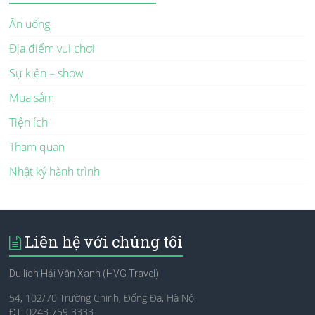
Ăn uống
Địa điểm vui chơi
Sự kiện – show
Mua sắm
Tiện ích
Tham quan
Nhật ký hành trình
Liên hệ với chúng tôi
Du lịch Hải Vân Xanh (HVG Travel)
54, 102/70 Trường Chinh, Đống Đa, Hà Nội
ĐT: 0243 759 3333