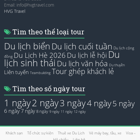
Email:
info@hvgtravel.com
HVG Travel
Tìm theo thể loại tour
Du lịch biển
Du lịch cuối tuần
Du lịch cộng
Du
Du Lịch Hè 2026
Du lịch lễ hội
đồng
lịch sinh thái
Du lịch văn hóa
Du thuyền
Tour ghép khách lẻ
Liên tuyến
Teambuilding
Tìm theo số ngày tour
1 ngày
2 ngày
3 ngày
4 ngày
5 ngày
6 ngày
7 ngày
8 ngày
9 ngày
11 ngày
12 ngày
Khách sạn
Tổ chức sự kiện
Thuê xe Du Lịch
Vé máy bay, tầu, xe
Visa –
Hộ chiếu
Liên hệ