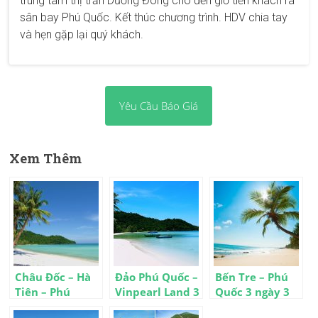
trung tâm thị trấn Dương Đông cho đến giờ tiễn khách ra
sân bay Phú Quốc. Kết thúc chương trình. HDV
chia tay
và hẹn gặp lại quý khách.
Yêu Cầu Báo Giá
Xem Thêm
Châu Đốc – Hà
Đảo Phú Quốc –
Bến Tre – Phú
Tiên – Phú
Vinpearl Land 3
Quốc 3 ngày 3
Quốc 4 ngày 3
ngày 2 đêm
đêm