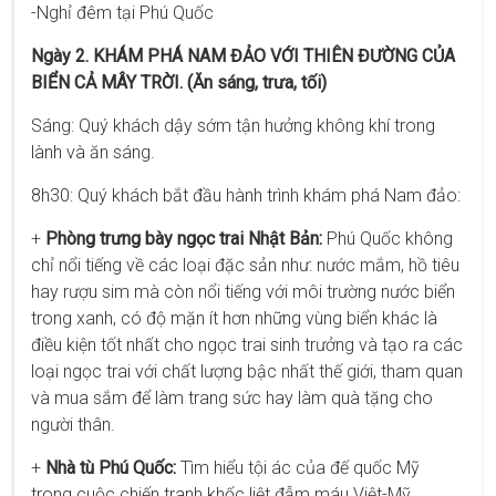
-Nghỉ đêm tại Phú Quốc
Ngày 2. KHÁM PHÁ NAM ĐẢO VỚI THIÊN ĐƯỜNG CỦA
BIỂN CẢ MÂY TRỜI. (Ăn sáng, trưa, tối)
Sáng: Quý khách dậy sớm tận hưởng không khí trong
lành và ăn sáng.
8h30: Quý khách bắt đầu hành trình khám phá Nam đảo:
+
Phòng trưng bày ngọc trai Nhật Bản:
Phú Quốc không
chỉ nổi tiếng về các loại đặc sản như: nước mắm, hồ tiêu
hay rượu sim mà còn nổi tiếng với môi trường nước biển
trong xanh, có độ mặn ít hơn những vùng biển khác là
điều kiện tốt nhất cho ngọc trai sinh trưởng và tạo ra các
loại ngọc trai với chất lượng bậc nhất thế giới, tham quan
và mua sắm để làm trang sức hay làm quà tặng cho
người thân.
+
Nhà tù Phú Quốc:
Tìm hiểu tội ác của đế quốc Mỹ
trong cuộc chiến tranh khốc liệt đẫm máu Việt-Mỹ.