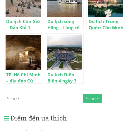
Du lịch Cần Giờ
Du lịch sông
Du lịch Trung
– Đảo Khỉ 1
Hồng – Làng cổ
Quốc: Côn Minh
ngày
Đường Lâm 1
– Thạch Lâm 4
ngày
ngày 3 đêm
TP. Hồ Chí Minh
Du lịch Điện
– địa đạo Củ
Biên 4 ngày 3
Chi 1 ngày
đêm (máy bay)
Điểm đến ưa thích