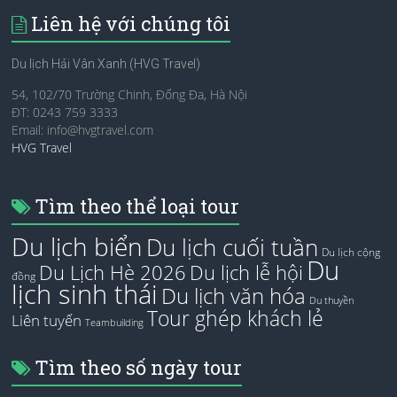
Liên hệ với chúng tôi
Du lịch Hải Vân Xanh (HVG Travel)
54, 102/70 Trường Chinh, Đống Đa, Hà Nội
ĐT: 0243 759 3333
Email:
info@hvgtravel.com
HVG Travel
Tìm theo thể loại tour
Du lịch biển
Du lịch cuối tuần
Du lịch cộng
Du
Du Lịch Hè 2026
Du lịch lễ hội
đồng
lịch sinh thái
Du lịch văn hóa
Du thuyền
Tour ghép khách lẻ
Liên tuyến
Teambuilding
Tìm theo số ngày tour