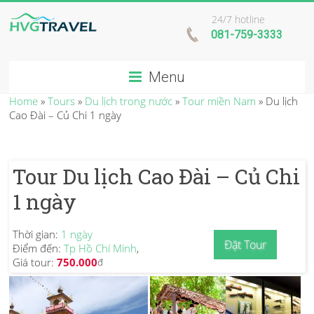
24/7 hotline
081-759-3333
Menu
Home
»
Tours
»
Du lịch trong nước
»
Tour miền Nam
»
Du lịch
Cao Đài – Củ Chi 1 ngày
Tour Du lịch Cao Đài – Củ Chi
1 ngày
Thời gian:
1 ngày
Đặt Tour
Điểm đến:
Tp Hồ Chí Minh
,
Giá tour:
750.000
đ