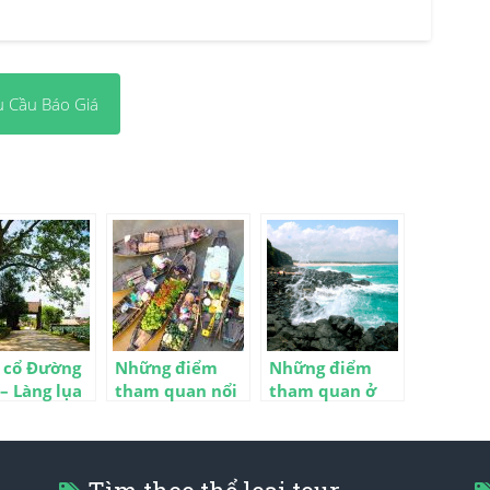
u Cầu Báo Giá
 cổ Đường
Những điểm
Những điểm
– Làng lụa
tham quan nổi
tham quan ở
Phúc 1
tiếng ở Cần Thơ
Phú Yên