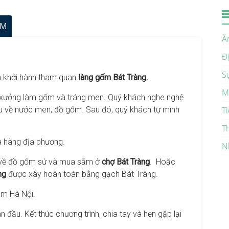
ÊM
Ă
Đ
S
n khởi hành tham quan
làng gốm Bát Tràng.
M
i xưởng làm gốm và tráng men. Quý khách nghe nghệ
Ti
ểu về nước men, đồ gốm. Sau đó, quý khách tự mình
T
à hàng địa phương.
N
u về đồ gốm sứ và mua sắm ở
chợ Bát Tràng
. Hoặc
ng
được xây hoàn toàn bằng gạch Bát Tràng.
âm Hà Nội.
đầu. Kết thúc chương trình, chia tay và hẹn gặp lại