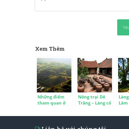
Yê
Xem Thêm
Những điểm
Nông trại Dê
Làng
tham quan ở
Trắng – Làng cổ
Lâm 
Mẫu Sơn Lạng
Đường Lâm 1
Vạn 
Sơn
ngày
ngày