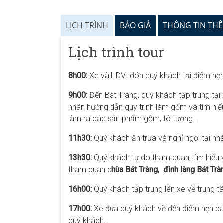
LỊCH TRÌNH
BÁO GIÁ
THÔNG TIN TH
Lịch trình tour
8h00:
Xe và HDV đón quý khách tại điểm hẹ
9h00:
Đến Bát Tràng, quý khách tập trung tạ
nhân hướng dẫn quy trình làm gốm và tìm hi
làm ra các sản phẩm gốm, tô tượng…
11h30:
Quý khách ăn trưa và nghỉ ngơi tại nh
13h30:
Quý khách tự do tham quan, tìm hiể
tham quan c
hùa Bát Tràng, đình làng Bát Trà
16h00:
Quý khách tập trung lên xe về trung t
17h00:
Xe đưa quý khách về đến điểm hẹn ban 
quý khách.