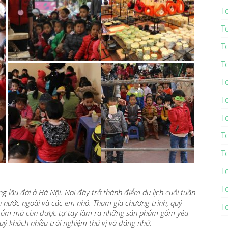
T
T
T
T
T
T
T
T
T
T
T
 lâu đời ở Hà Nội. Nơi đây trở thành điểm du lịch cuối tuần
ch nước ngoài và các em nhỏ. Tham gia chương trình, quý
T
 gốm mà còn được tự tay làm ra những sản phẩm gốm yêu
uý khách nhiều trải nghiệm thú vị và đáng nhớ.