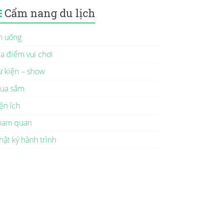
Cẩm nang du lịch
n uống
ịa điểm vui chơi
ự kiện – show
ua sắm
ện ích
ham quan
hật ký hành trình