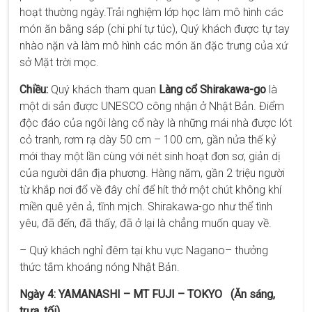
hoạt thường ngày.Trải nghiệm lớp học làm mô hình các
món ăn bằng sáp (chi phí tự túc), Quý khách được tự tay
nhào nặn và làm mô hình các món ăn đặc trưng của xứ
sở Mặt trời mọc.
Chiều:
Quý khách tham quan
Làng cổ Shirakawa-go
là
một di sản được UNESCO công nhận ở Nhật Bản. Điểm
độc đáo của ngôi làng cổ này là những mái nhà được lót
cỏ tranh, rơm rạ dày 50 cm – 100 cm, gần nửa thế kỷ
mới thay một lần cùng với nét sinh hoạt đơn sơ, giản dị
của người dân địa phương. Hàng năm, gần 2 triệu người
từ khắp nơi đổ về đây chỉ để hít thở một chút không khí
miền quê yên ả, tĩnh mịch. Shirakawa-go như thể tình
yêu, đã đến, đã thấy, đã ở lại là chẳng muốn quay về.
– Quý khách nghỉ đêm tại khu vực Nagano– thưởng
thức tắm khoáng nóng Nhật Bản.
Ngày 4: YAMANASHI – MT FUJI – TOKYO (Ăn sáng,
trưa, tối)