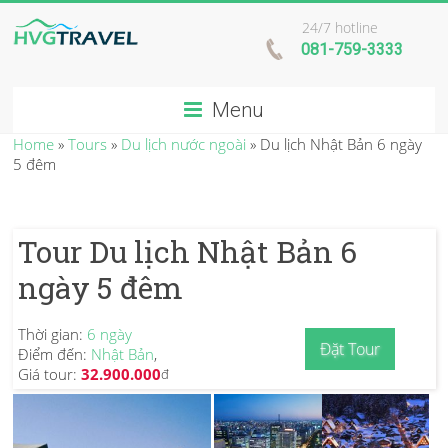
24/7 hotline
081-759-3333
Menu
Home
»
Tours
»
Du lịch nước ngoài
»
Du lịch Nhật Bản 6 ngày
5 đêm
Tour Du lịch Nhật Bản 6
ngày 5 đêm
Thời gian:
6 ngày
Đặt Tour
Điểm đến:
Nhật Bản
,
Giá tour:
32.900.000
đ