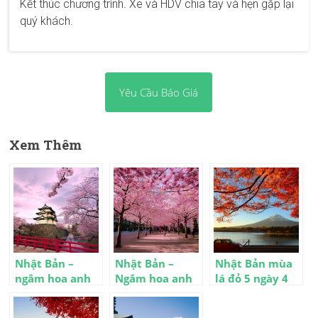
Kết thúc chương trình. Xe và HDV
chia tay và hẹn gặp lại
quý khách.
Yêu Cầu Báo Giá
Xem Thêm
Nhật Bản –
Nhật Bản –
Nhật Bản mùa
ngắm hoa anh
Ngắm hoa anh
lá đỏ 5 ngày 4
đào 5 ngày 4
đào 6 ngày 5
đêm
đêm
đêm