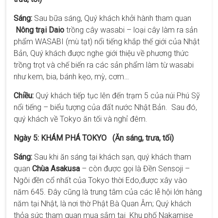
Sáng:
Sau bữa sáng, Quý khách khởi hành tham quan
Nông trại Daio
trồng cây wasabi – loại cây làm ra sản
phẩm WASABI (mù tạt) nổi tiếng khắp thế giới của Nhật
Bản, Quý khách được nghe giới thiệu về phương thức
trồng trọt và chế biến ra các sản phẩm làm từ wasabi
như kem, bia, bánh kẹo, mỳ, cơm…
Chiều:
Quý khách tiếp tục lên đến trạm 5 của núi Phú Sỹ
nổi tiếng – biểu tượng của đất nước Nhật Bản. Sau đó,
quý khách về Tokyo ăn tối và nghỉ đêm.
Ngày 5: KHÁM PHÁ TOKYO (Ăn sáng, trưa, tối)
Sáng:
Sau khi ăn sáng tại khách sạn, quý khách tham
quan
Chùa Asakusa
– còn được gọi là Đền Sensoji –
Ngôi đền cổ nhất của Tokyo thời Edo,được xây vào
năm 645. Đây cũng là trung tâm của các lễ hội lớn hàng
năm tại Nhật, là nơi thờ Phật Bà Quan Âm; Quý khách
thỏa sức tham quan mua sắm tại Khu phố Nakamise