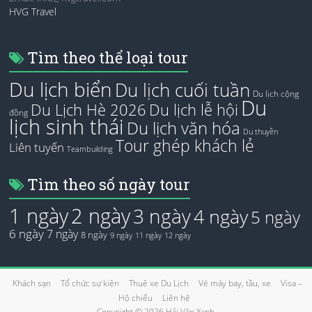
HVG Travel
Tìm theo thể loại tour
Du lịch biển
Du lịch cuối tuần
Du lịch cộng
Du
Du Lịch Hè 2026
Du lịch lễ hội
đồng
lịch sinh thái
Du lịch văn hóa
Du thuyền
Tour ghép khách lẻ
Liên tuyến
Teambuilding
Tìm theo số ngày tour
1 ngày
2 ngày
3 ngày
4 ngày
5 ngày
6 ngày
7 ngày
8 ngày
9 ngày
11 ngày
12 ngày
Khách sạn
Tổ chức sự kiện
Thuê xe Du Lịch
Vé máy bay, tầu, xe
Visa –
Hộ chiếu
Liên hệ
Copyright © 2026
Hải Vân Xanh