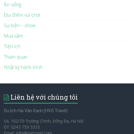
Ăn uống
Địa điểm vui chơi
Sự kiện – show
Mua sắm
Tiện ích
Tham quan
Nhật ký hành trình
Liên hệ với chúng tôi
Du lịch Hải Vân Xanh (HVG Travel)
54, 102/70 Trường Chinh, Đống Đa, Hà Nội
ĐT: 0243 759 3333
Email:
info@hvgtravel.com