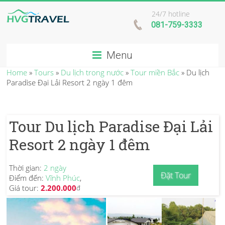
24/7 hotline
081-759-3333
Menu
Home
»
Tours
»
Du lịch trong nước
»
Tour miền Bắc
»
Du lịch
Paradise Đại Lải Resort 2 ngày 1 đêm
Tour Du lịch Paradise Đại Lải
Resort 2 ngày 1 đêm
Thời gian:
2 ngày
Đặt Tour
Điểm đến:
Vĩnh Phúc
,
Giá tour:
2.200.000
đ