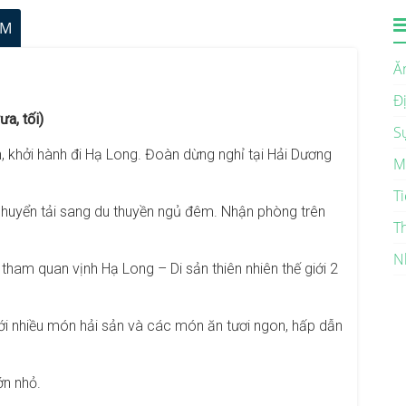
ÊM
Ă
Đ
a, tối)
S
 khởi hành đi Hạ Long. Đoàn dừng nghỉ tại Hải Dương
M
Ti
huyển tải sang du thuyền ngủ đêm. Nhận phòng trên
T
N
tham quan vịnh Hạ Long – Di sản thiên nhiên thế giới 2
ới nhiều món hải sản và các món ăn tươi ngon, hấp dẫn
ớn nhỏ.