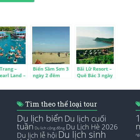
Trang –
Biển Sầm Sơn 3
Bãi Lữ Resort –
earl Land –
ngày 2 đêm
Quê Bác 3 ngày
o 3 ngày 2
2 đêm
Tìm theo thể loại tour
Du lịch biển
Du lịch cuối
tuần
Du Lịch Hè 2026
Du lịch cộng đồng
Du lịch sinh
Du lịch lễ hội
ng