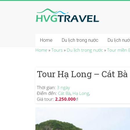
Home
Du lịch trong nước
Du lịch nư
Home
»
Tours
»
Du lịch trong nước
»
Tour miền 
Tour Hạ Long – Cát Bà
Thời gian:
3 ngày
Điểm đến:
Cát Bà
,
Hạ Long
,
Giá tour:
2.250.000
đ