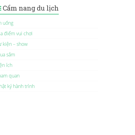
Cẩm nang du lịch
n uống
ịa điểm vui chơi
ự kiện – show
ua sắm
ện ích
ham quan
hật ký hành trình