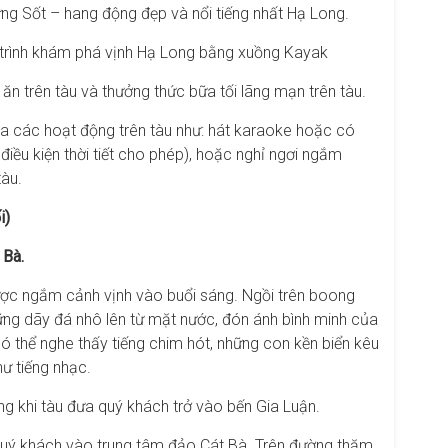
g Sốt – hang động đẹp và nổi tiếng nhất Hạ Long.
h trình khám phá vịnh Hạ Long bằng xuồng Kayak
n trên tàu và thưởng thức bữa tối lãng mạn trên tàu.
a các hoạt động trên tàu như: hát karaoke hoặc có
điều kiện thời tiết cho phép), hoặc nghỉ ngơi ngắm
tàu.
i)
 Bà.
c ngắm cảnh vịnh vào buổi sáng. Ngồi trên boong
ững dãy đá nhô lên từ mặt nước, đón ánh bình minh của
ó thể nghe thấy tiếng chim hót, những con kền biển kêu
ư tiếng nhạc.
ng khi tàu đưa quý khách trở vào bến Gia Luận.
 quý khách vào trung tâm đảo Cát Bà. Trên đường thăm