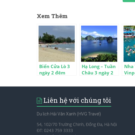
Xem Thêm
Biển Cửa Lò 3
Hạ Long – Tuần
Nha 
ngày 2 đêm
Châu 3 ngày 2
Vinp
đêm
4 đả
đêm
Liên hệ với chúng tôi
Du lịch Hải Vân Xanh (HVG Travel)
54, 102/70 Trường Chinh, Đống Đa, Hà Nội
ĐT: 0243 759 3333