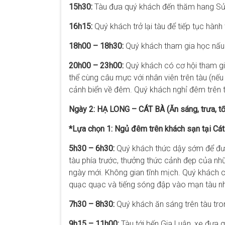
15h30:
Tàu đưa quý khách đến thăm hang Sửn
16h15:
Quý khách trở lại tàu để tiếp tục hàn
18h00 – 18h30:
Quý khách tham gia học nấu ă
20h00 – 23h00:
Quý khách có cơ hội tham gi
thể cùng câu mực với nhân viên trên tàu (nếu 
cảnh biển về đêm. Quý khách nghỉ đêm trên 
Ngày 2: HẠ LONG – CÁT BÀ (Ăn sáng, trưa, tố
*Lựa chọn 1: Ngủ đêm trên khách sạn tại Cát
5h30 – 6h30:
Quý khách thức dậy sớm để đượ
tàu phía trước, thưởng thức cảnh đẹp của nh
ngày mới. Không gian tĩnh mịch. Quý khách c
quạc quạc và tiếng sóng đập vào mạn tàu nh
7h30 – 8h30:
Quý khách ăn sáng trên tàu tro
9h15 – 11h00:
Tàu tới bến Gia Luận, xe đưa