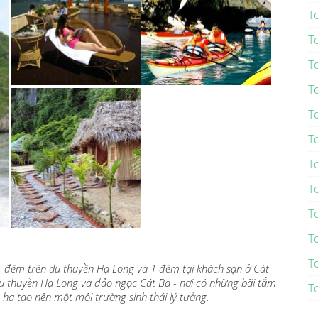
T
T
T
T
T
T
T
T
T
T
T
1 đêm trên du thuyền Hạ Long và 1 đêm tại khách sạn ở Cát
du thuyền Hạ Long và đảo ngọc Cát Bà - nơi có những bãi tắm
T
ha tạo nên một môi trường sinh thái lý tưởng.