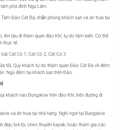
 khám phá đỉnh Ngự Lâm.
Tâm Đảo Cát Bà, nhận phòng khách sạn và ăn trưa tại
o, lên tàu đi thăm quan đảo Khỉ, tự do tắm biển. Có thể
n thực tế.
 bãi Cát Cò 1, Cát Cò 2, Cát Cò 3.
bữa tối, Quý khách tự do thăm quan Đảo Cát Bà về đêm
ản. Ngủ đêm tại khách sạn trên Đảo.
hỉ
quý khách vào Bungalow trên đảo Khỉ, trên đường đi
ow và ăn trưa tại nhà hàng. Nghỉ ngơi tại Bungalow
 đẹp, bơi lội, chèo thuyền kayak, hoặc tham gia các