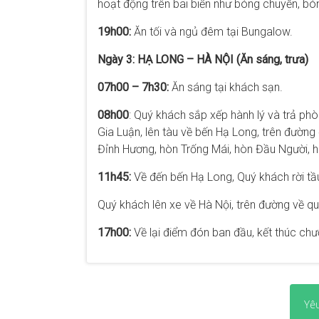
hoạt động trên bãi biển như bóng chuyền, bó
19h00:
Ăn tối và ngủ đêm tại Bungalow.
Ngày 3: HẠ LONG – HÀ NỘI (Ăn sáng, trưa)
07h00 – 7h30:
Ăn sáng tại khách sạn.
08h00
: Quý khách sắp xếp hành lý và trả ph
Gia Luận, lên tàu về bến Hạ Long, trên đường
Đỉnh Hương, hòn Trống Mái, hòn Đầu Người, 
11h45:
Về đến bến Hạ Long, Quý khách rời tầu
Quý khách lên xe về Hà Nội, trên đường về qu
17h00:
Về lại điểm đón ban đầu, kết thúc chươ
Yê