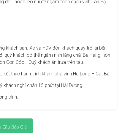
ng đá… hoặc leo núi để ngắm toàn cảnh vịnh Lan Hạ.
òng khách sạn. Xe và HDV đón khách quay trở lại bến
 đi quý khách có thể ngắm nhìn làng chài Ba Hang, hòn
hòn Con Cóc… Quý khách ăn trưa trên tàu.
, kết thúc hành trình khám phá vịnh Hạ Long – Cát Bà.
ý khách nghỉ chân 15 phút tại Hải Dương.
ng trình.
u Cầu Báo Giá