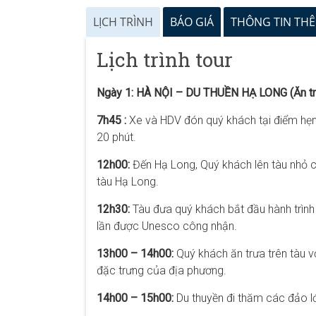
LỊCH TRÌNH
BÁO GIÁ
THÔNG TIN TH
Lịch trình tour
Ngày 1: HÀ NỘI – DU THUỀN HẠ LONG (Ăn trư
7h45 :
Xe và HDV đón quý khách tại điểm hẹn,
20 phút.
12h00:
Đến Hạ Long, Quý khách lên tàu nhỏ c
tàu Hạ Long.
12h30:
Tàu đưa quý khách bắt đầu hành trình 
lần được Unesco công nhận.
13h00 – 14h00:
Quý khách ăn trưa trên tàu v
đặc trưng của địa phương.
14h00 – 15h00:
Du thuyền đi thăm các đảo l