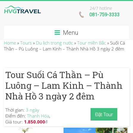
24/7 hotline
081-759-3333
Menu
Home
»
Tours
»
Du lịch trong nước
»
Tour miền Bắc
»
Suối Cá
Thần – Pù Luông – Lam Kinh – Thành Nhà Hồ 3 ngày 2 đêm
Tour Suối Cá Thần – Pù
Luông – Lam Kinh – Thành
Nhà Hồ 3 ngày 2 đêm
Thời gian:
3 ngày
Đặt Tour
Điểm đến:
Thanh Hóa
,
Giá tour:
1.850.000
đ