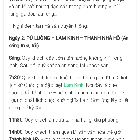
và ăn tối với những đặc sản mang đậm hương vị núi
rừng: gà đồi, rau rừng…
– Nghỉ đêm tại nhà sàn truyền thống.
Ngày 2: PÙ LUÔNG – LAM KINH – THÀNH NHÀ HỒ (Ăn
sáng trưa, tối)
Sáng:
Quý khách dậy sớm tận hưởng không khí trong
lành. Sau đó, quý khách ăn sáng tại khách sạn.
7h30:
Quý khách lên xe khởi hành tham quan Khu Di tích
lịch sử Quốc gia đặc biệt
Lam Kinh
. Nơi đây là quê
hương đất tổ nhà Lê – nơi sinh ra anh hùng dân tộc Lê
Lợi, nơi phát tích cuộc khởi nghĩa Lam Sơn lừng lẫy chiến
công thế kỷ XV.
11h30:
Quý khách ăn trưa tại nhà hàng địa phương
14h00:
Quý khách tham quan Di sản văn hóa thế giới –
Thành Nhà Hồ
. Đây là một tòa Hoàng thành được xây