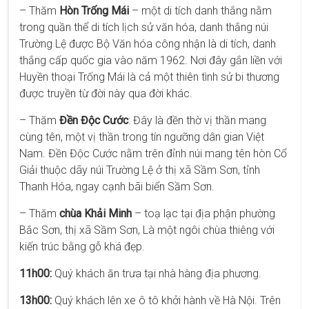
– Thăm
Hòn Trống Mái
– một di tích danh thắng nằm
trong quần thể di tích lịch sử văn hóa, danh thắng núi
Trường Lệ được Bộ Văn hóa công nhận là di tích, danh
thắng cấp quốc gia vào năm 1962. Nơi đây gắn liền với
Huyền thoại Trống Mái là cả một thiên tình sử bi thương
được truyền từ đời này qua đời khác.
– Thăm
Đền Độc Cước
: Đây là đền thờ vị thần mang
cùng tên, một vị thần trong tín ngưỡng dân gian Việt
Nam. Đền Độc Cước nằm trên đỉnh núi mang tên hòn Cổ
Giải thuộc dãy núi Trường Lệ ở thị xã Sầm Sơn, tỉnh
Thanh Hóa, ngay cạnh bãi biển Sầm Sơn.
– Thăm
chùa Khải Minh
– toạ lạc tại địa phận phường
Bắc Sơn, thị xã Sầm Sơn, Là một ngôi chùa thiêng với
kiến trúc bằng gỗ khá đẹp.
11h00:
Quý khách ăn trưa tại nhà hàng địa phương.
13h00:
Quý khách lên xe ô tô khởi hành về Hà Nội. Trên