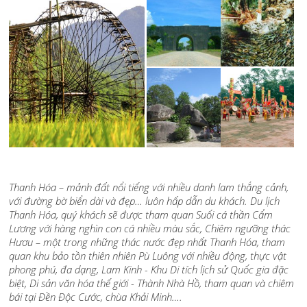
Thanh Hóa – mảnh đất nổi tiếng với nhiều danh lam thắng cảnh,
với đường bờ biển dài và đẹp… luôn hấp dẫn du khách. Du lịch
Thanh Hóa, quý khách sẽ được tham quan Suối cá thần Cẩm
Lương với hàng nghìn con cá nhiều màu sắc, Chiêm ngưỡng thác
Hươu – một trong những thác nước đẹp nhất Thanh Hóa, tham
quan khu bảo tồn thiên nhiên Pù Luông với nhiều động, thực vật
phong phú, đa dạng, Lam Kinh - Khu Di tích lịch sử Quốc gia đặc
biệt, Di sản văn hóa thế giới - Thành Nhà Hồ, tham quan và chiêm
bái tại Đền Độc Cước, chùa Khải Minh….