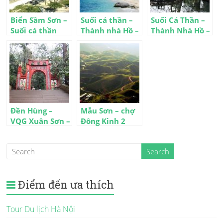
Biển Sầm Sơn –
Suối cá thần –
Suối Cá Thần –
Suối cá thần
Thành nhà Hồ –
Thành Nhà Hồ –
Cẩm Lương 3
Biển Hải Tiến 3
Đền Sòng 1
ngày 2 đêm
ngày
Ngày
Đền Hùng –
Mẫu Sơn – chợ
VQG Xuân Sơn –
Đông Kinh 2
suối khoáng
ngày 1 đêm
Thanh Thủy 2
ngày 1 đêm
Điểm đến ưa thích
Tour Du lịch Hà Nội