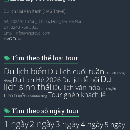
Du lịch Hải Vân Xanh (HVG Travel)
54, 102/70 Trường Chinh, Đống Đa, Hà Nội
ĐT: 0243 759 3333
Email:
info@hvgtravel.com
HVG Travel
Tìm theo thể loại tour
Du lịch biển
Du lịch cuối tuần
Du lịch cộng
Du
Du Lịch Hè 2026
Du lịch lễ hội
đồng
lịch sinh thái
Du lịch văn hóa
Du thuyền
Tour ghép khách lẻ
Liên tuyến
Teambuilding
Tìm theo số ngày tour
1 ngày
2 ngày
3 ngày
4 ngày
5 ngày