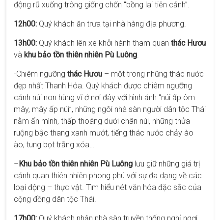
động rũ xuống trông giống chốn “bồng lai tiên cảnh”.
12h00:
Quý khách ăn trưa tại nhà hàng địa phương.
13h00:
Quý khách lên xe khởi hành tham quan
thác Hươu
và
khu
bảo tồn thiên nhiên Pù Luông
.
-Chiêm ngưỡng
thác Hươu
– một trong những thác nước
đẹp nhất Thanh Hóa. Quý khách được chiêm ngưỡng
cảnh núi non hùng vĩ ở nơi đây với hình ảnh “núi ấp ôm
mây, mây ấp núi”, những ngôi nhà sàn người dân tộc Thái
nằm ẩn mình, thấp thoáng dưới chân núi, những thửa
ruộng bậc thang xanh mướt, tiếng thác nước chảy ào
ào, tung bọt trắng xóa…
–
Khu bảo tồn thiên nhiên Pù Luông
lưu giữ những giá trị
cảnh quan thiên nhiên phong phú với sự đa dạng về các
loại động – thực vật. Tìm hiểu nét văn hóa đặc sắc của
cộng đồng dân tộc Thái.
17h00:
Quý khách nhận nhà sàn truyền thống nghỉ ngơi