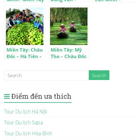
– Củ Chi 4 ngày
Lũng Cú – Yên
Thành cổ Đại Lý
3 đêm
Minh 4 ngày
– Lệ Giang 5
ngày 4 đêm
Miền Tây: Châu
Miền Tây: Mỹ
Đốc – Hà Tiên –
Tho – Châu Đốc
Rạch Giá – Cần
– Hà Tiên – Cần
Thơ 4 ngày
Thơ 5 ngày
Điểm đến ưa thích
Tour Du lịch Hà Nội
Tour Du lịch Sapa
Tour Du lịch Hòa Bình