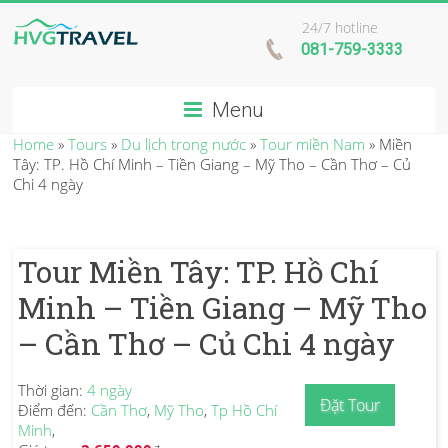
24/7 hotline
081-759-3333
Menu
Home
»
Tours
»
Du lịch trong nước
»
Tour miền Nam
»
Miền
Tây: TP. Hồ Chí Minh – Tiền Giang – Mỹ Tho – Cần Thơ – Củ
Chi 4 ngày
Tour Miền Tây: TP. Hồ Chí
Minh – Tiền Giang – Mỹ Tho
– Cần Thơ – Củ Chi 4 ngày
Thời gian:
4 ngày
Đặt Tour
Điểm đến:
Cần Thơ
,
Mỹ Tho
,
Tp Hồ Chí
Minh
,