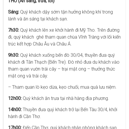
THƠ (Ăn sáng, trưa, tối)
Sáng:
Quý khách dậy sớm tận hưởng không khí trong
lành và ăn sáng tại khách sạn.
7h30:
Quý khách lên xe khởi hành đi Mỹ Tho. Trên đường
đi, quý khách ghé tham quan chùa Vĩnh Tràng với lối kiến
trúc kết hợp Châu Âu và Châu Á.
9h30:
Quý khách xuống bến đò 30/04, thuyền đưa quý
khách đi Tân Thạch (Bến Tre). Đò nhỏ đưa du khách vào
tham quan vườn trái cây – trại mật ong – thưởng thức
mật ong và trái cây.
– Tham quan lò kẹo dừa, kẹo chuối, mua quà lưu niệm.
12h00:
Quý khách ăn trưa tại nhà hàng địa phương.
14h00:
Thuyền đưa quý khách trở lại Bến Tàu 30/4, khởi
hành đi Cần Thơ.
17h00:
Đến Cần Thơ, quý khách nhận phòng khách sạn