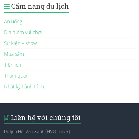
Cẩm nang du lịch
Ăn uống
Địa điểm vui chơi
Sự kiện – show
Mua sắm
Tiện ích
Tham quan
Nhật ký hành trình
Liên hệ với chúng tôi
Du lịch Hải Vân Xanh (HVG Travel)