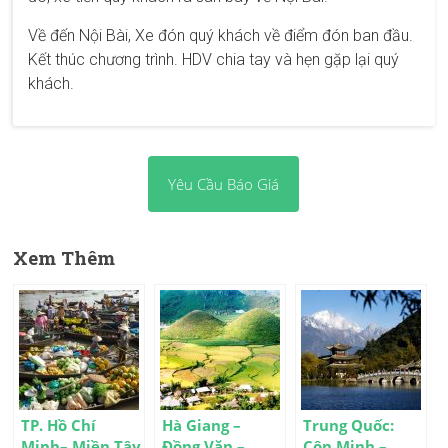
Về đến Nội Bài, Xe đón quý khách về điểm đón ban đầu.
Kết thúc chương trình. HDV
chia tay và hẹn gặp lại quý
khách.
Yêu Cầu Báo Giá
Xem Thêm
TP. Hồ Chí
Hà Giang –
Trung Quốc:
Minh– Miền Tây
Đồng Văn –
Côn Minh –