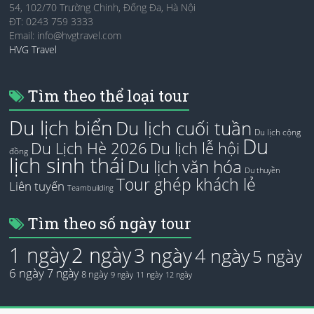
54, 102/70 Trường Chinh, Đống Đa, Hà Nội
ĐT: 0243 759 3333
Email:
info@hvgtravel.com
HVG Travel
Tìm theo thể loại tour
Du lịch biển
Du lịch cuối tuần
Du lịch cộng
Du
Du Lịch Hè 2026
Du lịch lễ hội
đồng
lịch sinh thái
Du lịch văn hóa
Du thuyền
Tour ghép khách lẻ
Liên tuyến
Teambuilding
Tìm theo số ngày tour
1 ngày
2 ngày
3 ngày
4 ngày
5 ngày
6 ngày
7 ngày
8 ngày
9 ngày
11 ngày
12 ngày