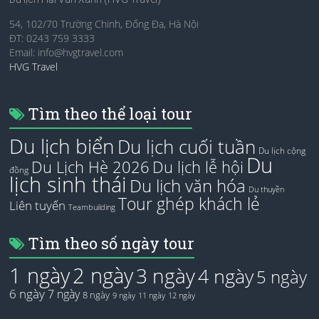
54, 102/70 Trường Chinh, Đống Đa, Hà Nội
ĐT: 0243 759 3333
Email:
info@hvgtravel.com
HVG Travel
Tìm theo thể loại tour
Du lịch biển
Du lịch cuối tuần
Du lịch cộng
Du
Du Lịch Hè 2026
Du lịch lễ hội
đồng
lịch sinh thái
Du lịch văn hóa
Du thuyền
Tour ghép khách lẻ
Liên tuyến
Teambuilding
Tìm theo số ngày tour
1 ngày
2 ngày
3 ngày
4 ngày
5 ngày
6 ngày
7 ngày
8 ngày
9 ngày
11 ngày
12 ngày