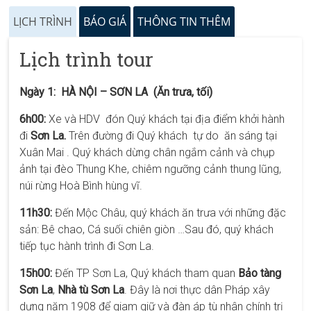
LỊCH TRÌNH
BÁO GIÁ
THÔNG TIN THÊM
Lịch trình tour
Ngày 1: HÀ NỘI – SƠN LA (Ăn trưa, tối)
6h00:
Xe và HDV đón Quý khách tại địa điểm khởi hành
đi
Sơn La.
Trên đường đi Quý khách tự do ăn sáng tại
Xuân Mai . Quý khách dừng chân ngắm cảnh và chụp
ảnh tại đèo Thung Khe, chiêm ngưỡng cảnh thung lũng,
núi rừng Hoà Bình hùng vĩ.
11h30:
Đến Mộc Châu, quý khách ăn trưa với những đặc
sản: Bê chao, Cá suối chiên giòn …Sau đó, quý khách
tiếp tục hành trình đi Sơn La.
15h00:
Đến TP Sơn La, Quý khách tham quan
Bảo tàng
Sơn La
,
Nhà tù Sơn La
. Đây là nơi thực dân Pháp xây
dựng năm 1908 để giam giữ và đàn áp tù nhân chính trị