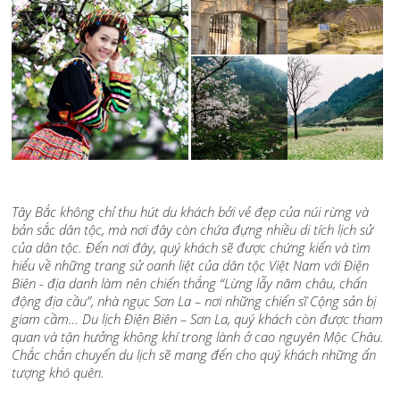
Tây Bắc không chỉ thu hút du khách bởi vẻ đẹp của núi rừng và
bản sắc dân tộc, mà nơi đây còn chứa đựng nhiều di tích lịch sử
của dân tộc. Đến nơi đây, quý khách sẽ được chứng kiến và tìm
hiểu về những trang sử oanh liệt của dân tộc Việt Nam với Điện
Biên - địa danh làm nên chiến thắng “Lừng lẫy năm châu, chấn
động địa cầu”, nhà ngục Sơn La – nơi những chiến sĩ Cộng sản bị
giam cầm… Du lịch Điện Biên – Sơn La, quý khách còn được tham
quan và tận hưởng không khí trong lành ở cao nguyên Mộc Châu.
Chắc chắn chuyến du lịch sẽ mang đến cho quý khách những ấn
tượng khó quên.