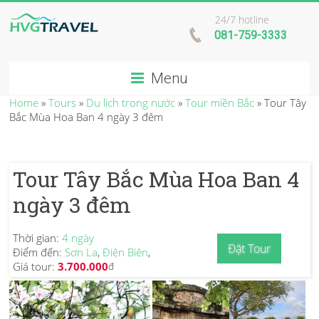
24/7 hotline
081-759-3333
Menu
Home
»
Tours
»
Du lịch trong nước
»
Tour miền Bắc
»
Tour Tây
Bắc Mùa Hoa Ban 4 ngày 3 đêm
Tour Tây Bắc Mùa Hoa Ban 4
ngày 3 đêm
Thời gian:
4 ngày
Đặt Tour
Điểm đến:
Sơn La
,
Điện Biên
,
Giá tour:
3.700.000
đ