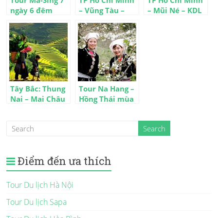
ngày 6 đêm
– Vũng Tàu –
– Mũi Né – KDL
(Malaysia +
KDL Đại Nam 4
Hòn Rơm – Đồi
Singapore)
ngày 3 đêm
Cát Bay – KDL
Đại Nam 4 ngày
Tây Bắc: Thung
Tour Na Hang –
Nai – Mai Châu
Hồng Thái mùa
– Mộc Châu –
hoa lê 2 ngày 1
Điện Biên –
đêm
Sapa 4 ngày
Điểm đến ưa thích
Tour Du lịch Hà Nội
Tour Du lịch Sapa