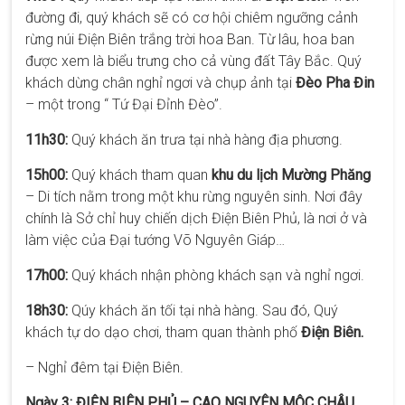
đường đi, quý khách sẽ có cơ hội chiêm ngưỡng cảnh
rừng núi Điện Biên trắng trời hoa Ban. Từ lâu, hoa ban
được xem là biểu trưng cho cả vùng đất Tây Bắc. Quý
khách dừng chân nghỉ ngơi và chụp ảnh tại
Đèo Pha Đin
– một trong “ Tứ Đại Đỉnh Đèo”.
11h30:
Quý khách ăn trưa tại nhà hàng địa phương.
15h00:
Quý khách tham quan
khu du lịch Mường Phăng
– Di tích nằm trong một khu rừng nguyên sinh. Nơi đây
chính là Sở chỉ huy chiến dịch Điện Biên Phủ, là nơi ở và
làm việc của Đại tướng Võ Nguyên Giáp…
17h00:
Quý khách nhận phòng khách sạn và nghỉ ngơi.
18h30:
Qúy khách ăn tối tại nhà hàng. Sau đó, Quý
khách tự do dạo chơi, tham quan thành phố
Điện Biên.
– Nghỉ đêm tại Điện Biên.
Ngày 3: ĐIỆN BIÊN PHỦ – CAO NGUYÊN MỘC CHÂU