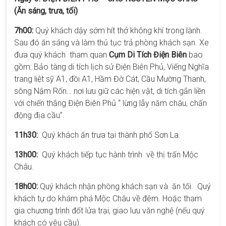
(Ăn sáng, trưa, tối)
7h00:
Quý khách dậy sớm hít thở không khí trong lành.
Sau đó ăn sáng và làm thủ tục trả phòng khách sạn. Xe
đưa quý khách tham quan
Cụm Di Tích Điện Biên
bao
gồm: Bảo tàng di tích lịch sử Điện Biên Phủ, Viếng Nghĩa
trang liệt sỹ A1, đồi A1, Hầm Đờ Cát, Cầu Mường Thanh,
sông Nậm Rốn… nơi lưu giữ các hiện vật, di tích gắn liền
với chiến thắng Điện Biên Phủ “ lừng lẫy năm châu, chấn
động địa cầu”.
11h30:
Quý khách ăn trưa tại thành phố Sơn La.
13h00:
Quý khách tiếp tục hành trình về thị trấn Mộc
Châu.
18h00:
Quý khách nhận phòng khách sạn và ăn tối. Quý
khách tự do khám phá Mộc Châu về đêm. Hoặc tham
gia chương trình đốt lửa trại, giao lưu văn nghệ (nếu quý
khách có yêu cầu).