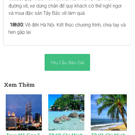
đường về, xe dừng chân để quý khách có thể nghỉ ngơi
và mua đặc sản Tây Bắc về làm quà.
18h30:
Về đến Hà Nội. Kết thúc chương trình, chia tay và
hẹn gặp lại.
Yêu Cầu Báo Giá
Xem Thêm
Tour Mã-Sing 7
TP Hồ Chí Minh
TP Hồ Chí Minh