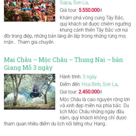
Sapa
,
Sơn La
,
Giá tour:
5.550.000
đ
Khám phá vòng cung Tây Bắc,
quý khách sẽ được chiêm ngưỡng
khung cảnh thiên Tây Bắc với núi
đồi trùng điệp, những bản làng ẩn lấp trong những rừng mơ,
mận… Tham gia chuyến..
Mai Châu – Mộc Châu – Thung Nai – bản
Giang Mỗ 3 ngày
Hành trình:
3 ngày
Điểm đến:
Hòa Bình
,
Sơn La
,
Giá tour:
2.450.000
đ
Mộc Châu là cao nguyên rộng lớn
và xinh đẹp miền núi phía bắc. Du
lịch Mộc Châu những ngày đầu
năm, quý khách không chỉ được
tham quan nhiều điểm du lịch nổi tiếng như: Hang..