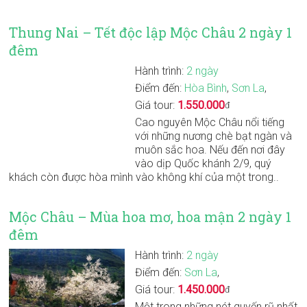
Thung Nai – Tết độc lập Mộc Châu 2 ngày 1
đêm
Hành trình:
2 ngày
Điểm đến:
Hòa Bình
,
Sơn La
,
Giá tour:
1.550.000
đ
Cao nguyên Mộc Châu nổi tiếng
với những nương chè bạt ngàn và
muôn sắc hoa. Nếu đến nơi đây
vào dịp Quốc khánh 2/9, quý
khách còn được hòa mình vào không khí của một trong..
Mộc Châu – Mùa hoa mơ, hoa mận 2 ngày 1
đêm
Hành trình:
2 ngày
Điểm đến:
Sơn La
,
Giá tour:
1.450.000
đ
Một trong những nét quyến rũ nhất