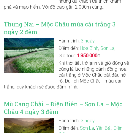
những du khách ưa thích khám
phá và mạo hiểm. Với độ cao gần 2.000m cùng..
Thung Nai – Mộc Châu mùa cải trắng 3
ngày 2 đêm
Hành trình:
3 ngày
Điểm đến:
Hòa Bình
,
Sơn La
,
Giá tour:
1.850.000
đ
Khi thời tiết trở lạnh và gió đông về
cũng là lúc những cánh đồng hoa
cải trắng ở Mộc Châu bắt đầu nở
rộ. Du lịch Mộc Châu - mùa cải
trắng, quý khách sẽ được đắm mình..
Mù Cang Chải – Điện Biên – Sơn La – Mộc
Châu 4 ngày 3 đêm
Hành trình:
3 ngày
Điểm đến:
Sơn La
,
Yên Bái
,
Điện